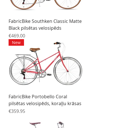
FabricBike Southken Classic Matte
Black pilsētas velosipēds
Price
€469.00
New
FabricBike Portobello Coral
pilsētas velosipēds, koraļļu krāsas
Price
€359.95