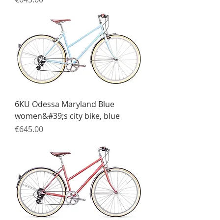
6KU Odessa Maryland Blue
women&#39;s city bike, blue
Price
€645.00