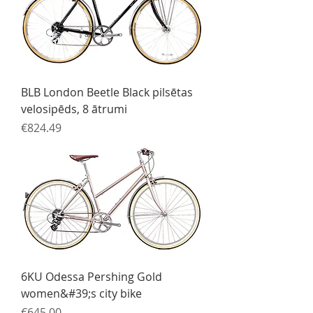
BLB London Beetle Black pilsētas
velosipēds, 8 ātrumi
Price
€824.49
6KU Odessa Pershing Gold
women&#39;s city bike
Price
€645.00