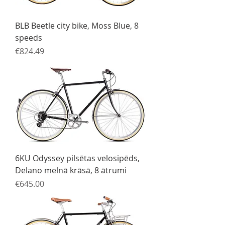
BLB Beetle city bike, Moss Blue, 8
speeds
Price
€824.49
6KU Odyssey pilsētas velosipēds,
Delano melnā krāsā, 8 ātrumi
Price
€645.00