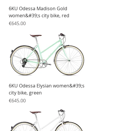
6KU Odessa Madison Gold
women&#39;s city bike, red
Price
€645.00
6KU Odessa Elysian women&#39;s
city bike, green
Price
€645.00