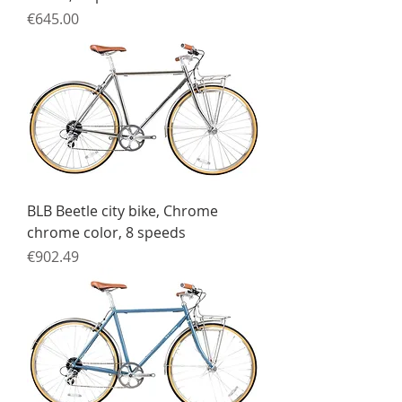
Price
€645.00
BLB Beetle city bike, Chrome
chrome color, 8 speeds
Price
€902.49