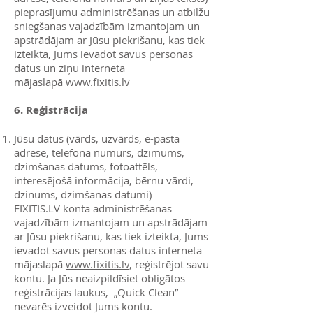
pieprasījumu administrēšanas un atbilžu
sniegšanas vajadzībām izmantojam un
apstrādājam ar Jūsu piekrišanu, kas tiek
izteikta, Jums ievadot savus personas
datus un ziņu interneta
mājaslapā
www.fixitis.lv
6. Reģistrācija
Jūsu datus (vārds, uzvārds, e-pasta
adrese, telefona numurs, dzimums,
dzimšanas datums, fotoattēls,
interesējošā informācija, bērnu vārdi,
dzinums, dzimšanas datumi)
FIXITIS.LV konta administrēšanas
vajadzībām izmantojam un apstrādājam
ar Jūsu piekrišanu, kas tiek izteikta, Jums
ievadot savus personas datus interneta
mājaslapā
www.fixitis.lv
, reģistrējot savu
kontu. Ja Jūs neaizpildīsiet obligātos
reģistrācijas laukus, „Quick Clean”
nevarēs izveidot Jums kontu.