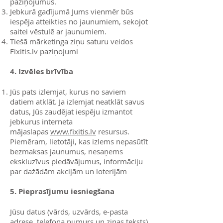
paziņojumus.
Jebkurā gadījumā Jums vienmēr būs
iespēja atteikties no jaunumiem, sekojot
saitei vēstulē ar jaunumiem.
Tiešā mārketinga ziņu saturu veidos
Fixitis.lv paziņojumi
4. Izvēles brīvība
Jūs pats izlemjat, kurus no saviem
datiem atklāt. Ja izlemjat neatklāt savus
datus, Jūs zaudējat iespēju izmantot
jebkurus interneta
mājaslapas
www.fixitis.lv
resursus.
Piemēram, lietotāji, kas izlems nepasūtīt
bezmaksas jaunumus, nesaņems
ekskluzīvus piedāvājumus, informāciju
par dažādām akcijām un loterijām
5. Pieprasījumu iesniegšana
Jūsu datus (vārds, uzvārds, e-pasta
adrese, telefona numurs un ziņas teksts)