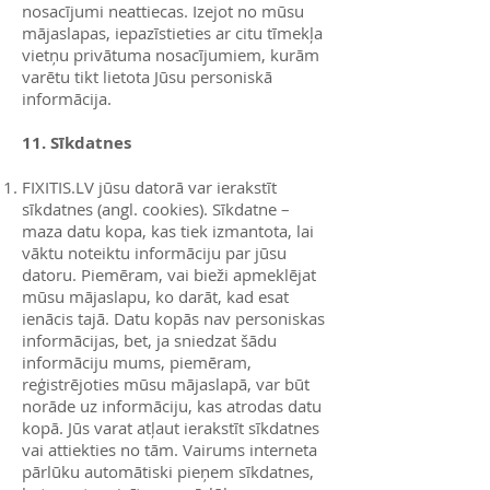
nosacījumi neattiecas. Izejot no mūsu
mājaslapas, iepazīstieties ar citu tīmekļa
vietņu privātuma nosacījumiem, kurām
varētu tikt lietota Jūsu personiskā
informācija.
11. Sīkdatnes
FIXITIS.LV jūsu datorā var ierakstīt
sīkdatnes (angl. cookies). Sīkdatne –
maza datu kopa, kas tiek izmantota, lai
vāktu noteiktu informāciju par jūsu
datoru. Piemēram, vai bieži apmeklējat
mūsu mājaslapu, ko darāt, kad esat
ienācis tajā. Datu kopās nav personiskas
informācijas, bet, ja sniedzat šādu
informāciju mums, piemēram,
reģistrējoties mūsu mājaslapā, var būt
norāde uz informāciju, kas atrodas datu
kopā. Jūs varat atļaut ierakstīt sīkdatnes
vai attiekties no tām. Vairums interneta
pārlūku automātiski pieņem sīkdatnes,