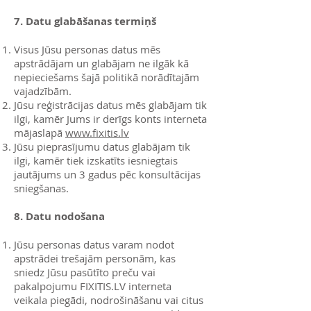
7. Datu glabāšanas termiņš
Visus Jūsu personas datus mēs
apstrādājam un glabājam ne ilgāk kā
nepieciešams šajā politikā norādītajām
vajadzībām.
Jūsu reģistrācijas datus mēs glabājam tik
ilgi, kamēr Jums ir derīgs konts interneta
mājaslapā
www.fixitis.lv
Jūsu pieprasījumu datus glabājam tik
ilgi, kamēr tiek izskatīts iesniegtais
jautājums un 3 gadus pēc konsultācijas
sniegšanas.
8. Datu nodošana
Jūsu personas datus varam nodot
apstrādei trešajām personām, kas
sniedz Jūsu pasūtīto preču vai
pakalpojumu FIXITIS.LV interneta
veikala piegādi, nodrošināšanu vai citus