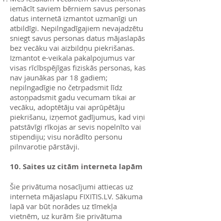
iemācīt saviem bērniem savus personas
datus internetā izmantot uzmanīgi un
atbildīgi. Nepilngadīgajiem nevajadzētu
sniegt savus personas datus mājaslapās
bez vecāku vai aizbildņu piekrišanas.
Izmantot e-veikala pakalpojumus var
visas rīcībspējīgas fiziskās personas, kas
nav jaunākas par 18 gadiem;
nepilngadīgie no četrpadsmit līdz
astoņpadsmit gadu vecumam tikai ar
vecāku, adoptētāju vai aprūpētāju
piekrišanu, izņemot gadījumus, kad viņi
patstāvīgi rīkojas ar sevis nopelnīto vai
stipendiju; visu norādīto personu
pilnvarotie pārstāvji.
10. Saites uz citām interneta lapām
Šie privātuma nosacījumi attiecas uz
interneta mājaslapu FIXITIS.LV. Sākuma
lapā var būt norādes uz tīmekļa
vietnēm, uz kurām šie privātuma