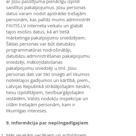
ar Jūsu pasūtījuma pienācīgu izpildi
saistītus pakalpojumus. Jūsu personas
datus varam nodot apstrādei trešajām
personām, kas palīdz mums administrēt
FIXITIS.LV interneta veikalu un glabāt
tajos esošos datus, kā arī tiešā
mārketinga pakalpojumu sniedzējiem.
Šādas personas var būt datubāzu
programmatūras nodrošinātāji,
datubāzu administrēšanas pakalpojumu
sniedzēji, mākoņdatošanas
pakalpojumu sniedzēji u.tml. Jūsu
personas dati var tikt sniegti arī likumos
noteiktajos gadījumos un kārtībā, piem.,
Latvijas Republikā strādājošajām tiesām,
tiesu izpildītājiem, tiesībsargājošajām
iestādēm, Valsts nodokļu inspekcijai un
citām trešajām personām, kam ir
likumīgas intereses.
9. Informācija par nepilngadīgajiem
Mēs iesakām vecākiem un aizbildņiem