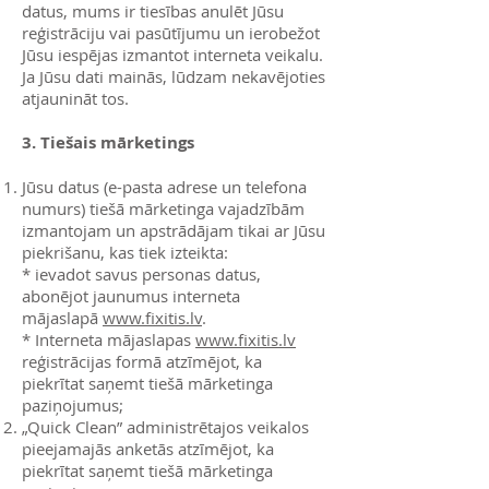
datus, mums ir tiesības anulēt Jūsu
reģistrāciju vai pasūtījumu un ierobežot
Jūsu iespējas izmantot interneta veikalu.
Ja Jūsu dati mainās, lūdzam nekavējoties
atjaunināt tos.
3. Tiešais mārketings
Jūsu datus (e-pasta adrese un telefona
numurs) tiešā mārketinga vajadzībām
izmantojam un apstrādājam tikai ar Jūsu
piekrišanu, kas tiek izteikta:
* ievadot savus personas datus,
abonējot jaunumus interneta
mājaslapā
www.fixitis.lv
.
* Interneta mājaslapas
www.fixitis.lv
re
ģistrācijas formā atzīmējot, ka
piekrītat saņemt tiešā mārketinga
paziņojumus;
„Quick Clean” administrētajos veikalos
pieejamajās anketās atzīmējot, ka
piekrītat saņemt tiešā mārketinga