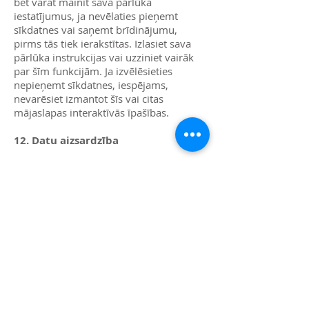
bet varat mainīt sava pārlūka
iestatījumus, ja nevēlaties pieņemt
sīkdatnes vai saņemt brīdinājumu,
pirms tās tiek ierakstītas. Izlasiet sava
pārlūka instrukcijas vai uzziniet vairāk
par šīm funkcijām. Ja izvēlēsieties
nepieņemt sīkdatnes, iespējams,
nevarēsiet izmantot šīs vai citas
mājaslapas interaktīvās īpašības.
12. Datu aizsardzība
Mēs datu apstrādei piemērojam
drošības un apstrādes prasības, kas
noteiktas Latvijas Republikas personas
datu tiesiskās aizsardzības likumā un
Eiropas Savienības Vispārīgajā personas
datu aizsardzības regulā.
„Quick Clean” izmanto atbilstošus
tehniskos un organizatoriskos līdzekļus,
lai nodrošinātu visu apstrādājamo datu
aizsardzību pret nejaušu vai nelikumīgu
iznīcināšanu vai netīšu pazaudēšanu,