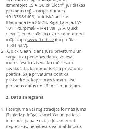
izmantojot „SIA Quick Clean”, juridiskās
personas reģistrācijas numurs
40103884408
, juridiskā adrese
Blaumaņa iela 26-73, Rīga, Latvija, LV-
1011 (turpmāk – Mēs vai „SIA Quick
Clean”), piederošo un uzturēto interneta
mājaslapu
www.fixitis.lv
(turpmāk –
FIXITIS.LV).
„Quick Clean” ciena Jūsu privātumu un
sargā Jūsu personas datus, ko esat
mums iesniedzis vai ko mēs esam
savākuši tā, kā norādīts šajā privātuma
politikā. Šajā privātuma politikā
paskaidrots, kāpēc mēs vācam Jūsu
personas datus un kā tos izmantojam.
2. Datu sniegšana
Pasūtījuma vai reģistrācijas formās Jums
jāsniedz pilnīga, izsmeļoša un patiesa
informācija par sevi. Ja Jūs sniedzat
neprecīzus, nepatiesus vai maldinošus