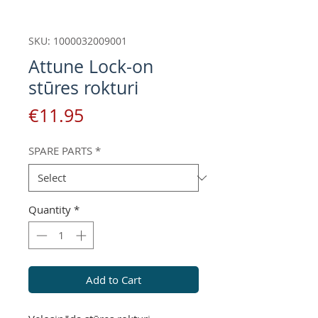
SKU: 1000032009001
Attune Lock-on
stūres rokturi
Price
€11.95
SPARE PARTS
*
Quantity
*
Add to Cart