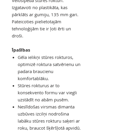
Velosipēda stūres rokturi.
Izgatavoti no plastikāta, kas
pārklāts ar gumiju, 135 mm gari.
Pateicoties pielietotajām
tehnoloģijām tie ir ļoti ērti un
droši.
Īpašības
Gēla ielikņi stūres rokturos,
optimizē roktura satvērienu un
padara braucienu
komfortablāku.
Stūres rokturus ar to
konsekvento formu var viegli
uzstādīt no abām pusēm.
Neslīdošas virsmas dimanta
uzbūves izcilņi nodrošina
labāku stūres rokturu saķeri ar
roku, braucot šķēršļotā apvidū.