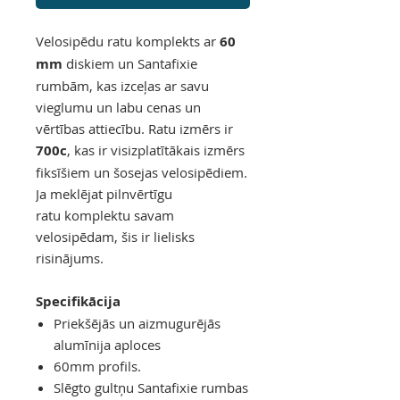
Velosipēdu ratu komplekts ar
60
mm
diskiem un Santafixie
rumbām, kas izceļas ar savu
vieglumu un labu cenas un
vērtības attiecību. Ratu izmērs ir
700c
, kas ir visizplatītākais izmērs
fiksīšiem un šosejas velosipēdiem.
Ja meklējat pilnvērtīgu
ratu komplektu savam
velosipēdam, šis ir lielisks
risinājums.
Specifikācija
Priekšējās un aizmugurējās
alumīnija aploces
60mm profils.
Slēgto gultņu Santafixie rumbas