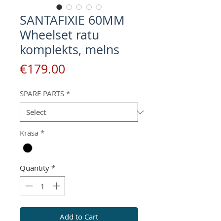
SANTAFIXIE 60MM
Wheelset ratu
komplekts, melns
Price
€179.00
SPARE PARTS
*
Krāsa
*
Quantity
*
Add to Cart