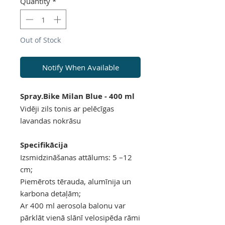
Quantity
*
Out of Stock
Notify When Available
Spray.Bike Milan Blue - 400 ml
Vidēji zils tonis ar pelēcīgas
lavandas nokrāsu
Specifikācija
Izsmidzināšanas attālums: 5 –12
cm;
Piemērots tērauda, alumīnija un
karbona detaļām;
Ar 400 ml aerosola balonu var
pārklāt vienā slānī velosipēda rāmi