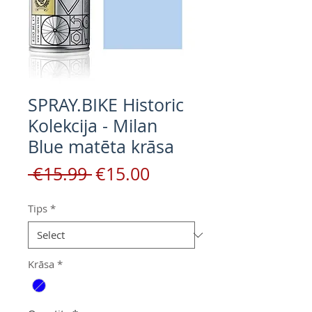
SPRAY.BIKE Historic
Kolekcija - Milan
Blue matēta krāsa
Regular
Sale
 €15.99 
€15.00
Price
Price
Tips
*
Krāsa
*