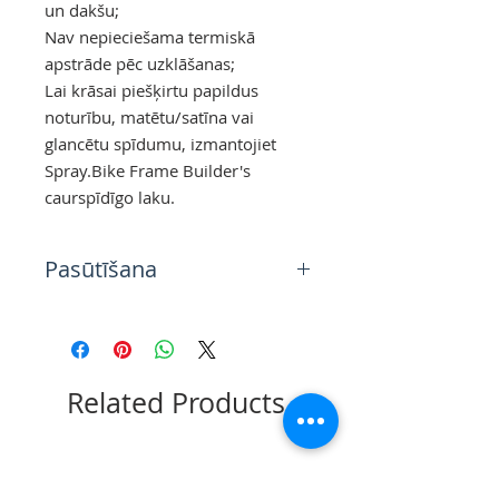
un dakšu;
Nav nepieciešama termiskā
apstrāde pēc uzklāšanas;
Lai krāsai piešķirtu papildus
noturību, matētu/satīna vai
glancētu spīdumu, izmantojiet
Spray.Bike Frame Builder's
caurspīdīgo laku.
Pasūtīšana
Aerosola krāsas, lakas un
gruntis, kas nav pieejamas
Rīgas noliktavā uz vietas ir
pieejamas uz
Related Products
priekšpasūtijumu. Toņu
pieejamību lūgums precizēt
pirms pasūtijuma veikšanas.