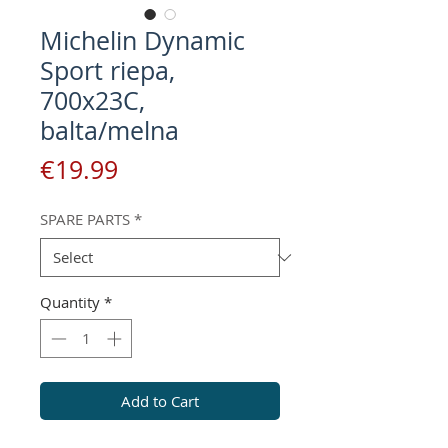
Michelin Dynamic
Sport riepa,
700x23C,
balta/melna
Price
€19.99
SPARE PARTS
*
Quantity
*
Add to Cart