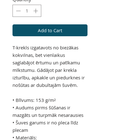
Add to Cart
T-krekls izgatavots no biezākas
kokvilnas, bet vienlaikus
saglabājot ērtumu un patīkamu
mīkstumu. Gādājot par krekla
izturību, apkakle un piedurknes ir
nošūtas ar dubultajām šuvēm.
• Blīvums: 153 g/m²
• Audums pirms šūšanas ir
mazgāts un turpmāk nesarausies
• Šuves garums ir no pleca līdz
plecam
• Materiāls: