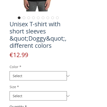
Unisex T-shirt with
short sleeves
&quot;Doggy&quot;,
different colors
Price
€12.99
Color
*
Size
*
Quantity
*